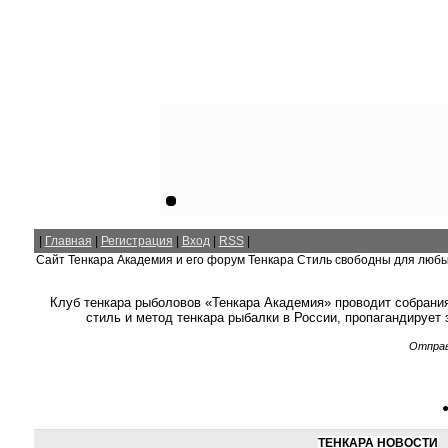
|
Главная
|
Регистрация
|
Вход
|
RSS
|
Сайт Тенкара Академия и его форум Тенкара Стиль свободны для люб
Клуб тенкара рыболовов «Тенкара Академия» проводит собрания
стиль и метод тенкара рыбалки в России, пропагандирует
Отправ
ТЕНКАРА НОВОСТИ