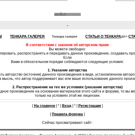
-
М
ТЕНКАРА ГАЛЕРЕЯ
СТАТЬИ О ТЕНКАРА
an>
СТ
Тенкара галерея
В соответствии с законом об авторском праве
Вы можете свободно:
опировать, распространять и передавать данное произведение, создавать п
Если
Вами в обязательном порядке соблюдаются следующие условия:
1. Указание авторства
ть авторство (источник) данного произведения в виде, установленном автор
на мысль, что автор поддерживает вас или ваше использование данного произв
2. Распространение на тех же условиях (указание авторства)
одное произведение на основании материалов этого сайта и форума, то вы м
только на условиях этой же лицензии.
[
На главную
] * [
Вход
] * [
Регистрация
]
[
Правила форума
]
Сейчас просматривают сайт: