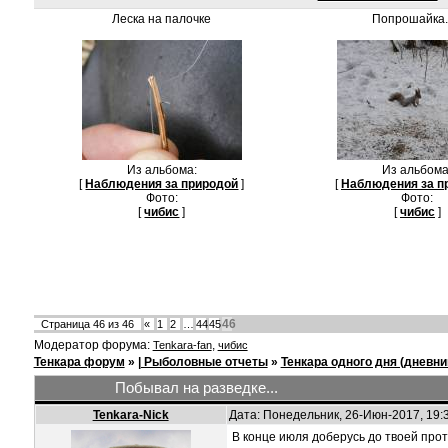
Леска на палочке
Попрошайка. 
Из альбома:
Из альбома
[
Наблюдения за природой
]
[
Наблюдения за п
Фото:
Фото:
[
чибис
]
[
чибис
]
46
Страница
46
из
46
«
1
2
…
44
45
Модератор форума:
,
Tenkara-fan
чибис
Тенкара форум
»
| Рыболовные отчеты
»
Тенкара одного дня (дневни
Побывал на разведке...
Tenkara-Nick
Дата: Понедельник, 26-Июн-2017, 19:
В конце июля доберусь до твоей прот