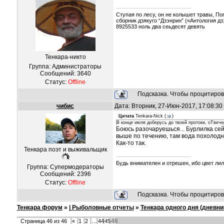
Ступая по лесу, он не колышет травы, Пог
сборник дзякуго “Дзэнрин” («Антология д
8925533 ноль два сеьдесят девять
Тенкара-никто
Группа: Администраторы
Сообщений:
3640
Статус:
Offline
Подсказка. Чтобы процитиров
чибис
Дата: Вторник, 27-Июн-2017, 17:08:3
Цитата
Tenkara-Nick
(
)
В конце июля доберусь до твоей протоки, оТвеч
Боюсь разочаруешься... Бурлилка сей
выше по течению, там вода похолодн
Как-то так.
Тенкара поэт и выживальщик
Будь внимателен и отрешен, ибо цвет ли
Группа: Супермодераторы
Сообщений:
2396
Статус:
Offline
Подсказка. Чтобы процитиров
Тенкара форум
»
| Рыболовные отчеты
»
Тенкара одного дня (дневни
46
Страница
46
из
46
«
1
2
…
44
45