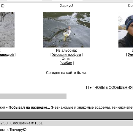
)))
Хариус!
Со
:
Из альбома:
риродой
]
[
Уловы и трофеи
]
[
Ул
Фото:
[
чибис
]
Сегодня на сайте были:
[ ] ● [
НОВЫЕ СООБЩЕНИЯ 
ки)
»
Побывал на разведке...
(Незнакомые и знакомые водоёмы, тенкара-впе
32:30 | Сообщение #
1351
оки, оТвечеруЮ.