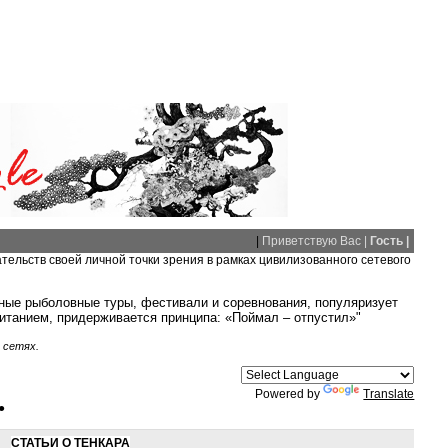
|
Приветствую Вас |
Гость |
ательств своей личной точки зрения в рамках цивилизованного сетевого
тные рыболовные туры, фестивали и соревнования, популяризует
питанием, придерживается принципа: «Поймал – отпустил»"
 сетях.
Powered by
Translate
●
СТАТЬИ О ТЕНКАРА