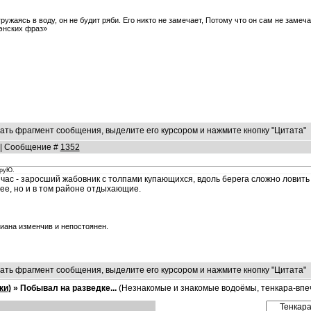
ружаясь в воду, он не будит ряби. Его никто не замечает, Потому что он сам не замеча
зэнских фраз»
ать фрагмент сообщения, выделите его курсором и нажмите кнопку "Цитата"
0 | Сообщение #
1352
еруЮ.
час - заросший жабовник с толпами купающихся, вдоль берега сложно ловить 
ее, но и в том районе отдыхающие.
лиана изменчив и непостоянен.
ать фрагмент сообщения, выделите его курсором и нажмите кнопку "Цитата"
ки)
»
Побывал на разведке...
(Незнакомые и знакомые водоёмы, тенкара-впе