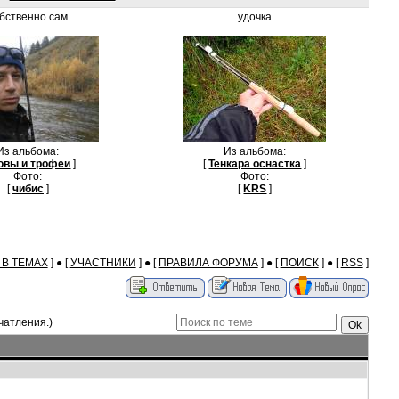
бственно сам.
удочка
Из альбома:
Из альбома:
овы и трофеи
]
[
Тенкара оснастка
]
Фото:
Фото:
[
чибис
]
[
KRS
]
В ТЕМАХ
] ● [
УЧАСТНИКИ
] ● [
ПРАВИЛА ФОРУМА
] ● [
ПОИСК
] ● [
RSS
]
чатления.)