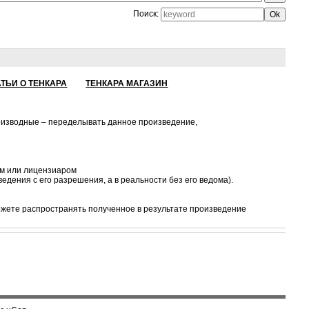
Поиск:
АТЬИ О ТЕНКАРА
ТЕНКАРА МАГАЗИН
роизводные – переделывать данное произведение,
ом или лицензиаром
едения с его разрешения, а в реальности без его ведома).
ожете распространять полученное в результате произведение