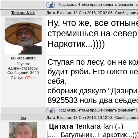
Подсказка. Чтобы процитировать фрагмент с
Tenkara-Nick
Дата: Вторник, 13-Сен-2016, 07:02:06 | Сообщение
Ну, что же, все отны
стремишься на север.
Наркотик...))))
Тенкара-никто
Ступая по лесу, он не к
Группа:
Администраторы
будит ряби. Его никто н
Сообщений:
3640
Статус:
Offline
себя.
сборник дзякуго “Дзэнри
8925533 ноль два сеьде
Подсказка. Чтобы процитировать фрагмент с
loa
Дата: Вторник, 13-Сен-2016, 10:12:13 | Сообщение
Цитата
Tenkara-fan
(
)
...... Багульник...Наркотик...))