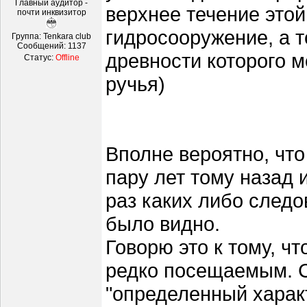
Главный аудитор -
верхнее течение этой
почти инквизитор
гидросооружение, а т
Группа: Tenkara club
Сообщений:
1137
древности которого м
Статус:
Offline
ручья)
Вполне вероятно, что
пару лет тому назад и
раз каких либо следо
было видно.
Говорю это к тому, ч
редко посещаемым. С
"определенный харак