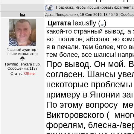
Подсказка. Чтобы процитировать фрагмент с
loa
Дата: Понедельник, 19-Сен-2016, 18:45:46 | Сообщ
Цитата
lexusfly
(
)
какой-то странный вывод. а
вот полигон, абсолютно ком
я в печали. тем более, что
Главный аудитор -
тем более, все шансы! напр
почти инквизитор
Про вывод. Он мой. В
Группа: Tenkara club
Сообщений:
1137
согласен. Шансы уве
Статус:
Offline
некоторые проблемы 
примеру в Японии за
По этому вопросу ме
Викторовского ( мно
форелям, блесна-/вер