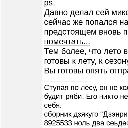
ps.
Давно делал сей микс
сейчас же попался на 
предстоящем вновь п
помечтать...
Тем более, что лето 
готовы к лету, к сезо
Вы готовы опять отпр
Ступая по лесу, он не к
будит ряби. Его никто н
себя.
сборник дзякуго “Дзэнри
8925533 ноль два сеьде