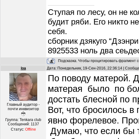
Ступая по лесу, он не к
будит ряби. Его никто н
себя.
сборник дзякуго “Дзэнри
8925533 ноль два сеьде
Подсказка. Чтобы процитировать фрагмент с
loa
Дата: Понедельник, 19-Сен-2016, 22:36:14 | Сообщ
По поводу матерой. Д
матерая было по бол
достать блесной по п
Главный аудитор -
Вот, что бросилось в
почти инквизитор
явно форелевое. Пров
Группа: Tenkara club
Сообщений:
1137
Думаю, что если бы 
Статус:
Offline