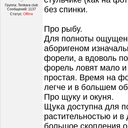
Группа: Tenkara club
без спинки.
Сообщений:
1137
Статус:
Offline
Про рыбу.
Для полноты ощущени
аборигеном изначаль
форели, а вдоволь по
форель ловят мало и
простая. Время на фо
легче и в большем о
Про щуку и окуня.
Щука доступна для п
растительностью и в
большое скопления ок