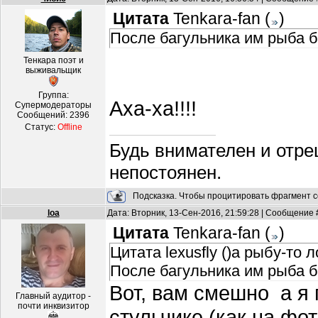
Цитата
Tenkara-fan
(
)
После багульника им рыба бы
Тенкара поэт и
выживальщик
Группа:
Аха-ха!!!!
Супермодераторы
Сообщений:
2396
Статус:
Offline
Будь внимателен и отре
непостоянен.
Подсказка. Чтобы процитировать фрагмент с
loa
Дата: Вторник, 13-Сен-2016, 21:59:28 | Сообщение
Цитата
Tenkara-fan
(
)
Цитата lexusfly ()а рыбу-то 
После багульника им рыба бы
Вот, вам смешно а я
Главный аудитор -
почти инквизитор
стульчике (как на фот