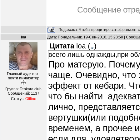
Сообщение отре
Подсказка. Чтобы процитировать фрагмент с
loa
Дата: Понедельник, 19-Сен-2016, 15:23:50 | Сообщ
Цитата
loa
(
)
всего лишь однажды,при обл
Про матерую. Почему
чаще. Очевидно, что
Главный аудитор -
почти инквизитор
эффект от кебари. Чт
Группа: Tenkara club
что бы найти адеква
Сообщений:
1137
Статус:
Offline
лично, представляет
вертушки(или подобн
временем, а прочее и
если для удовлетвор