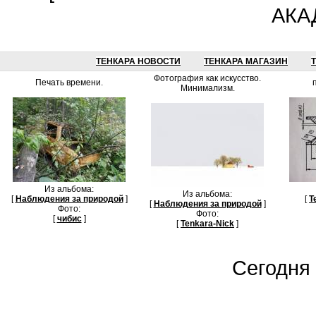
АКА
ТЕНКАРА НОВОСТИ
ТЕНКАРА МАГАЗИН
Фотография как искусство.
Печать времени.
Минимализм.
Из альбома:
Из альбома:
[
Наблюдения за природой
]
[
Т
[
Наблюдения за природой
]
Фото:
Фото:
[
чибис
]
[
Tenkara-Nick
]
Сегодня 