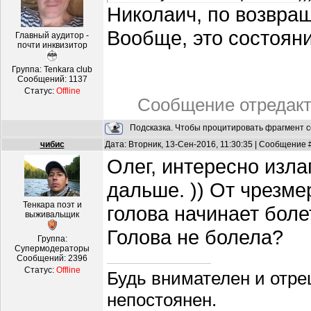
Николаич, по возвра
Вообще, это состоян
Главный аудитор -
почти инквизитор
Группа: Tenkara club
Сообщений:
1137
Статус:
Offline
Сообщение отредак
Подсказка. Чтобы процитировать фрагмент с
чибис
Дата: Вторник, 13-Сен-2016, 11:30:35 | Сообщение 
Олег, интересно изла
дальше. )) От чрезм
Тенкара поэт и
голова начинает боле
выживальщик
Голова не болела?
Группа:
Супермодераторы
Сообщений:
2396
Статус:
Offline
Будь внимателен и отре
непостоянен.