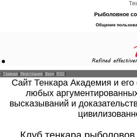
Те
Рыболовное со
Общение пользова
|
Главная
|
Регистрация
|
Вход
|
RSS
|
Сайт Тенкара Академия и его
любых аргументированных
высказываний и доказательств
цивилизованно
Клуб тенкара рыболовов