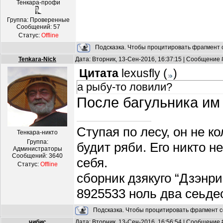
Тенкара-профи
Группа: Проверенные
Сообщений:
57
Статус:
Offline
Подсказка. Чтобы процитировать фрагмент с
Tenkara-Nick
Дата: Вторник, 13-Сен-2016, 16:37:15 | Сообщение
Цитата
lexusfly
(
)
а рыбу-то ловили?
После багульника им 
Ступая по лесу, он не к
Тенкара-никто
Группа:
будит ряби. Его никто н
Администраторы
Сообщений:
3640
себя.
Статус:
Offline
сборник дзякуго “Дзэнри
8925533 ноль два сеьде
Подсказка. Чтобы процитировать фрагмент с
чибис
Дата: Вторник, 13-Сен-2016, 16:56:54 | Сообщение