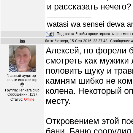
и рассказать нечего?
watasi wa sensei dewa a
Подсказка. Чтобы процитировать фрагмент с
loa
Дата: Четверг, 15-Сен-2016, 23:27:43 | Сообщение 
Алексей, по форели 
смотреть как мужики 
половить щуку и трав
Главный аудитор -
камням шибко не ком
почти инквизитор
колена. Некоторый оп
Группа: Tenkara club
Сообщений:
1137
месту.
Статус:
Offline
Откровением этой по
бани. Баню соорудил