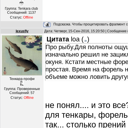
Группа: Tenkara club
Сообщений:
1137
Статус:
Offline
Подсказка. Чтобы процитировать фрагмент с
lexusfly
Дата: Четверг, 15-Сен-2016, 15:20:50 | Сообщение
Цитата
loa
(
)
Про рыбу.Для полноты ощущ
изначально решил не зацик
окуня. Кстати местные форе
простая. Время на форель н
объеме можно ловить другу
Тенкара-профи
Группа: Проверенные
Сообщений:
57
Статус:
Offline
не понял.... и это в
для тенкары, форель,
так... столько прений