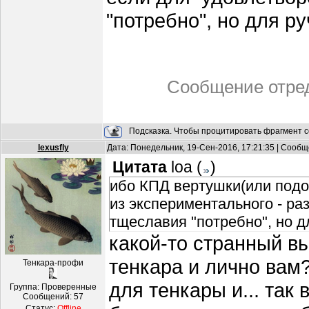
"потребно", но для ру
Сообщение отре
Подсказка. Чтобы процитировать фрагмент с
lexusfly
Дата: Понедельник, 19-Сен-2016, 17:21:35 | Сооб
Цитата
loa
(
)
ибо КПД вертушки(или подо
из экспериментального - ра
тщеславия "потребно", но д
какой-то странный в
тенкара и лично вам
Тенкара-профи
для тенкары и... так 
Группа: Проверенные
Сообщений:
57
Статус:
Offline