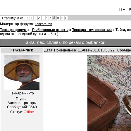
[ ] ● [
Н
8
Страница
8
из
10
«
1
2
…
6
7
9
10
»
Модератор форума:
Tenkara-fan
Тенкара форум
»
| Рыболовные отчеты
»
Тенкара - путешествия
»
Тайга, л
вдали от городской суеты и забот.)
Тайга, лес, сплавы по рекам с рыбалкой
Tenkara-Nick
Дата: Понедельник, 11-Фев-2013, 18:30:22 | Сообщ
Тенкара-никто
Группа:
Администраторы
Сообщений:
3640
Статус:
Offline