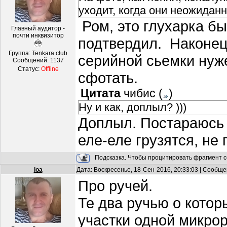
уходит, когда они неожидан
Ром, это глухарка бы
Главный аудитор -
почти инквизитор
подтвердил. Наконец
Группа: Tenkara club
серийной сьемки нуж
Сообщений:
1137
Статус:
Offline
сфотать.
Цитата
чибис
(
)
Ну и как, доплыл? )))
Доплыл. Постараюсь 
еле-еле грузятся, не 
Подсказка. Чтобы процитировать фрагмент с
loa
Дата: Воскресенье, 18-Сен-2016, 20:33:03 | Сообщ
Про ручей.
Те два ручью о котор
участки одной микро