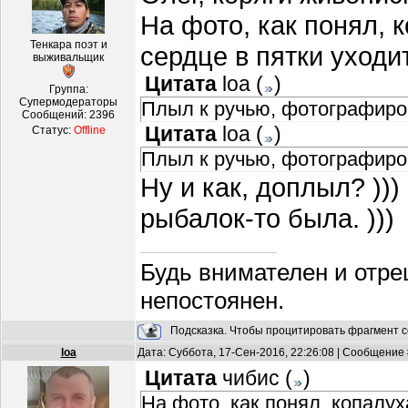
На фото, как понял,
Тенкара поэт и
сердце в пятки уходи
выживальщик
Цитата
loa
(
)
Группа:
Супермодераторы
Плыл к ручью, фотографиро
Сообщений:
2396
Цитата
loa
(
)
Статус:
Offline
Плыл к ручью, фотографиро
Ну и как, доплыл? ))
рыбалок-то была. )))
Будь внимателен и отре
непостоянен.
Подсказка. Чтобы процитировать фрагмент с
loa
Дата: Суббота, 17-Сен-2016, 22:26:08 | Сообщение
Цитата
чибис
(
)
На фото, как понял, копалу