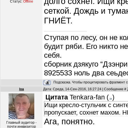
долго сохнет. Ищи кр
Статус:
Offline
сеткой. Дождь и тума
ГНИЁТ.
Ступая по лесу, он не к
будит ряби. Его никто н
себя.
сборник дзякуго “Дзэнри
8925533 ноль два сеьде
Подсказка. Чтобы процитировать фрагмент с
loa
Дата: Среда, 14-Сен-2016, 16:27:24 | Сообщение #
Цитата
Tenkara-fan
(
)
Ищи кресло-стульчик с синт
пропускает, сохнет махом. 
Ага, понятно.
Главный аудитор -
почти инквизитор