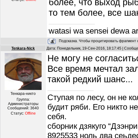
более, что выход ры
то тем более, все ша
watasi wa sensei dewa a
Подсказка. Чтобы процитировать фрагмент с
Tenkara-Nick
Дата: Понедельник, 19-Сен-2016, 18:17:45 | Сообщ
Не могу не согласит
Все время мечтал зал
такой редкий шанс...
Тенкара-никто
Ступая по лесу, он не к
Группа:
Администраторы
будит ряби. Его никто н
Сообщений:
3640
Статус:
Offline
себя.
сборник дзякуго “Дзэнри
8925533 ноль два сеьде