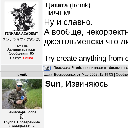
Цитата
(
tronik
)
НИ!ЧЕМ!
Ну и славно.
А вообще, некорректн
джентльменски что ли
テンカラマフィアのボス
Группа:
Администраторы
Сообщений:
85
Try create anything from 
Статус:
Offline
Подсказка. Чтобы процитировать фрагмент с
tronik
Дата: Воскресенье, 03-Мар-2013, 12:49:03 | Сооб
Sun
, Извиняюсь
Тенкара-рыболов
Группа: Проверенные
Сообщений:
39