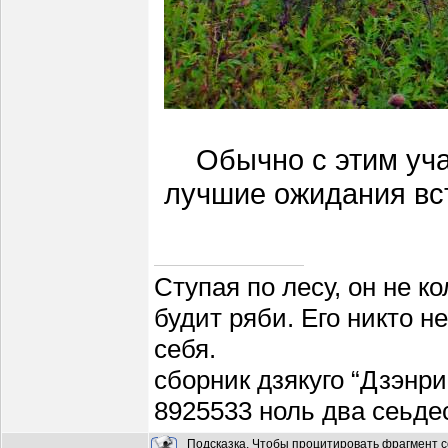
Обычно с этим уч
лучшие ожидания вст
Ступая по лесу, он не к
будит ряби. Его никто н
себя.
сборник дзякуго “Дзэнри
8925533 ноль два сеьде
Подсказка. Чтобы процитировать фрагмент с