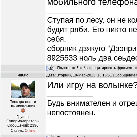
мобильного телефон
Ступая по лесу, он не к
будит ряби. Его никто н
себя.
сборник дзякуго “Дзэнри
8925533 ноль два сеьде
Подсказка. Чтобы процитировать фрагмент с
чибис
Дата: Вторник, 19-Мар-2013, 13:15:51 | Сообщение
Или игру на волынке? 
Будь внимателен и отре
Тенкара поэт и
выживальщик
непостоянен.
Группа:
Супермодераторы
Сообщений:
2396
Статус:
Offline