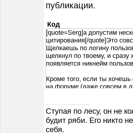
публикации.
Код
[quote=Serg]а допустим нес
цитирования[/quote]Это совс
Щелкаешь по логину пользов
щелкнул по твоему, и сразу
появляется никнейм пользова
Кроме того, если ты хочеш
на форуме (даже совсем в д
конкретного сообщения, щел
Например, в твоем последн
Сообщение # 57
Ступая по лесу, он не к
его адрес [color=#ff0000]во
будит ряби. Его никто н
http://fishing-club-en.ucoz.r
себя.
и вставить в качестве гипер