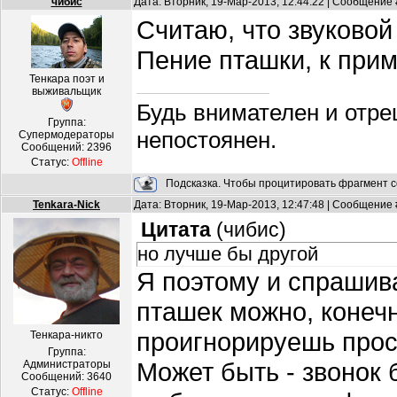
чибис
Дата: Вторник, 19-Мар-2013, 12:44:22 | Сообщение
Считаю, что звуковой
Пение пташки, к прим
Тенкара поэт и
выживальщик
Будь внимателен и отре
Группа:
непостоянен.
Супермодераторы
Сообщений:
2396
Статус:
Offline
Подсказка. Чтобы процитировать фрагмент с
Tenkara-Nick
Дата: Вторник, 19-Мар-2013, 12:47:48 | Сообщение
Цитата
(
чибис
)
но лучше бы другой
Я поэтому и спрашив
пташек можно, конечн
проигнорируешь прос
Тенкара-никто
Группа:
Может быть - звонок 
Администраторы
Сообщений:
3640
Статус:
Offline