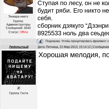
Ступая по лесу, он не к
будит ряби. Его никто н
себя.
Тенкара-никто
Группа:
сборник дзякуго “Дзэнри
Администраторы
Сообщений:
3640
8925533 ноль два сеьде
Статус:
Offline
Подсказка. Чтобы процитировать фрагмент с
Любопытный
Дата: Пятница, 22-Мар-2013, 15:14:12 | Сообщени
Хорошая мелодия, по
Группа: Гости