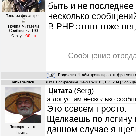
быть и не последнее
несколько сообщений
Тенкара филантроп
В PHP этого тоже нет
Группа: Читатели
Сообщений:
190
Статус:
Offline
Сообщение отред
Подсказка. Чтобы процитировать фрагмент с
Tenkara-Nick
Дата: Воскресенье, 24-Мар-2013, 15:36:09 | Сообщ
Цитата
(
Serg
)
а допустим несколько сооб
Это совсем просто.
Щелкаешь по логину п
данном случае я щелк
Тенкара-никто
Группа: