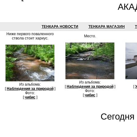
АКА
ТЕНКАРА НОВОСТИ
ТЕНКАРА МАГАЗИН
Ниже первого поваленного
Место.
ствола стоит хариус.
Из альбома:
Из альбома:
[
Наблюдения за природой
]
[
[
Наблюдения за природой
]
Фото:
Фото:
[
чибис
]
[
чибис
]
Сегодня 