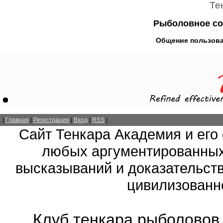
Те
Рыболовное со
Общение пользова
|
Главная
|
Регистрация
|
Вход
|
RSS
|
Сайт Тенкара Академия и его
любых аргументированных
высказываний и доказательств
цивилизованно
Клуб тенкара рыболовов