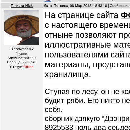
Tenkara-Nick
Дата: Пятница, 08-Мар-2013, 18:43:10 | Сообщение
На странице сайта
Ф
с настоящего времени
отныне позволяют пр
иллюстративные мате
Тенкара-никто
пользователями сайта
Группа:
Администраторы
материалы, представ
Сообщений:
3640
Статус:
Offline
хранилища.
Ступая по лесу, он не к
будит ряби. Его никто н
себя.
сборник дзякуго “Дзэнри
8925533 ноль два сеьде