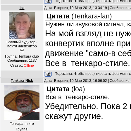
Подсказка. Чтобы процитировать фрагмент с
loa
Дата: Вторник, 19-Мар-2013, 13:34:19 | Сообщение
Цитата
(
Tenkara-fan
)
Нужен ли звуковой сигнал, 
На мой взгляд не ну
конвертик вполне при
Главный аудитор -
почти инквизитор
движение "само-в себ
Группа: Tenkara club
Все в тенкаро-стиле
Сообщений:
1137
Статус:
Offline
Подсказка. Чтобы процитировать фрагмент с
Tenkara-Nick
Дата: Вторник, 19-Мар-2013, 16:06:02 | Сообщение
Цитата
(
loa
)
Все в тенкаро-стиле.
Убедительно. Пока 2
скажут другие.
Тенкара-никто
Группа: