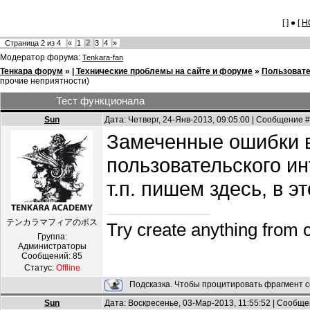
[ ] ● [
Н
2
Страница
2
из
4
«
1
3
4
»
Модератор форума:
Tenkara-fan
Тенкара форум
»
| Технические проблемы на сайте и форуме
»
Пользоват
прочие неприятности)
Тест функционала
Sun
Дата: Четверг, 24-Янв-2013, 09:05:00 | Сообщение 
Замеченные ошибки в
пользовательского и
т.п. пишем здесь, в э
テンカラマフィアのボス
Try create anything from 
Группа:
Администраторы
Сообщений:
85
Статус:
Offline
Подсказка. Чтобы процитировать фрагмент с
Sun
Дата: Воскресенье, 03-Мар-2013, 11:55:52 | Сообщ