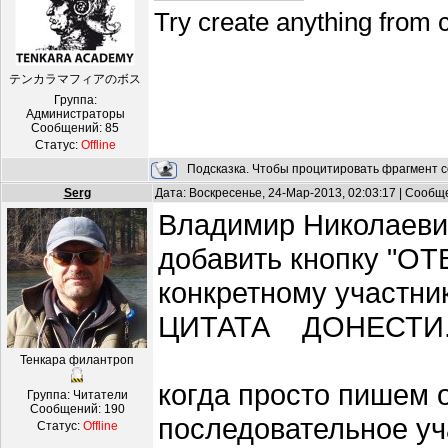
Try create anything from 
テンカラマフィアのボス
Группа:
Администраторы
Сообщений:
85
Статус:
Offline
Подсказка. Чтобы процитировать фрагмент с
Serg
Дата: Воскресенье, 24-Мар-2013, 02:03:17 | Сооб
Владимир Николаеви
добавить кнопку "ОТ
конкретному участн
ЦИТАТА ДОНЕСТИ
Тенкара филантроп
когда просто пишем о
Группа: Читатели
Сообщений:
190
последовательное уч
Статус:
Offline