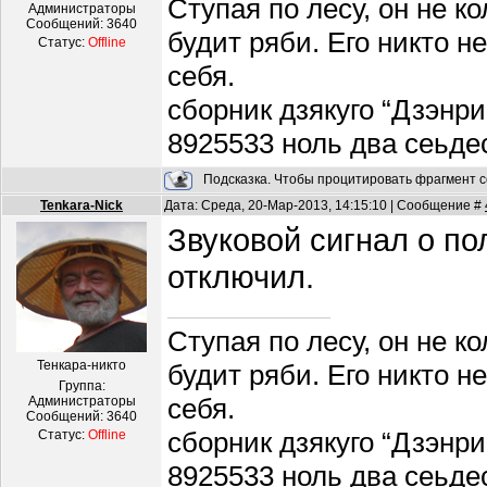
Ступая по лесу, он не к
Администраторы
Сообщений:
3640
будит ряби. Его никто н
Статус:
Offline
себя.
сборник дзякуго “Дзэнри
8925533 ноль два сеьде
Подсказка. Чтобы процитировать фрагмент с
Tenkara-Nick
Дата: Среда, 20-Мар-2013, 14:15:10 | Сообщение #
Звуковой сигнал о п
отключил.
Ступая по лесу, он не к
Тенкара-никто
будит ряби. Его никто н
Группа:
себя.
Администраторы
Сообщений:
3640
сборник дзякуго “Дзэнри
Статус:
Offline
8925533 ноль два сеьде