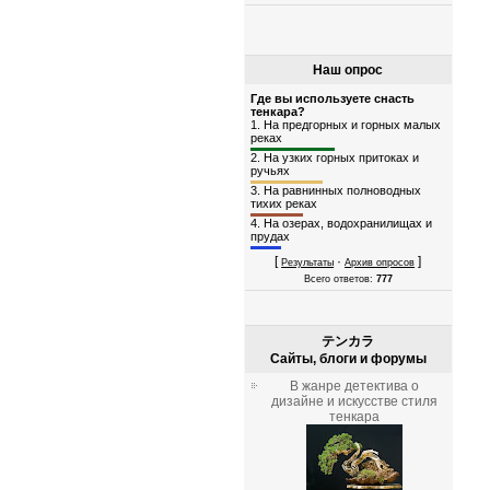
Наш опрос
Где вы используете снасть
тенкара?
1.
На предгорных и горных малых
реках
2.
На узких горных притоках и
ручьях
3.
На равнинных полноводных
тихих реках
4.
На озерах, водохранилищах и
прудах
[
·
]
Результаты
Архив опросов
Всего ответов:
777
テンカラ
Сайты, блоги и форумы
В жанре детектива о
дизайне и искусстве стиля
тенкара