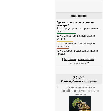
Наш опрос
Где вы используете снасть
тенкара?
1.
На предгорных и горных малых
реках
2.
На узких горных притоках и
ручьях
3.
На равнинных полноводных
тихих реках
4.
На озерах, водохранилищах и
прудах
[
·
]
Результаты
Архив опросов
Всего ответов:
777
テンカラ
Сайты, блоги и форумы
В жанре детектива о
дизайне и искусстве стиля
тенкара