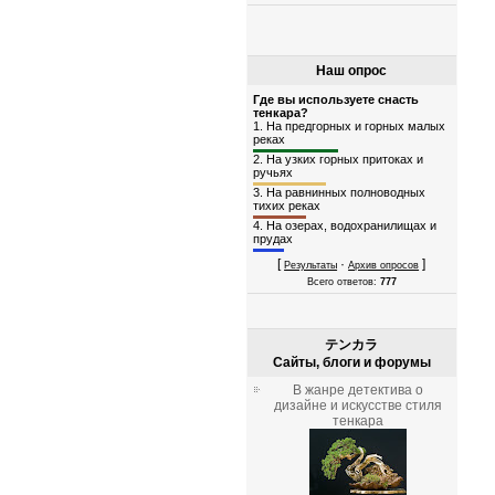
Наш опрос
Где вы используете снасть
тенкара?
1.
На предгорных и горных малых
реках
2.
На узких горных притоках и
ручьях
3.
На равнинных полноводных
тихих реках
4.
На озерах, водохранилищах и
прудах
[
·
]
Результаты
Архив опросов
Всего ответов:
777
テンカラ
Сайты, блоги и форумы
В жанре детектива о
дизайне и искусстве стиля
тенкара