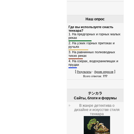
Наш опрос
Где вы используете снасть
тенкара?
1.
На предгорных и горных малых
реках
2.
На узких горных притоках и
ручьях
3.
На равнинных полноводных
тихих реках
4.
На озерах, водохранилищах и
прудах
[
·
]
Результаты
Архив опросов
Всего ответов:
777
テンカラ
Сайты, блоги и форумы
В жанре детектива о
дизайне и искусстве стиля
тенкара