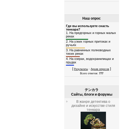
Наш опрос
Где вы используете снасть
тенкара?
1.
На предгорных и горных малых
реках
2.
На узких горных притоках и
ручьях
3.
На равнинных полноводных
тихих реках
4.
На озерах, водохранилищах и
прудах
[
·
]
Результаты
Архив опросов
Всего ответов:
777
テンカラ
Сайты, блоги и форумы
В жанре детектива о
дизайне и искусстве стиля
тенкара