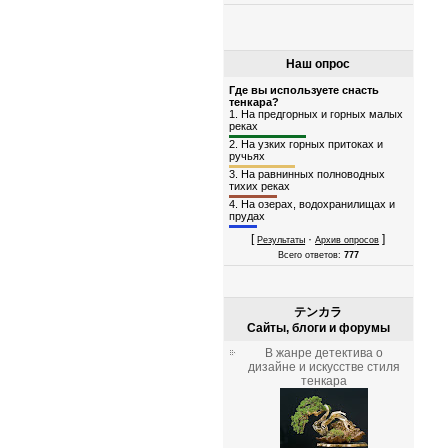
Наш опрос
Где вы используете снасть
тенкара?
1.
На предгорных и горных малых
реках
2.
На узких горных притоках и
ручьях
3.
На равнинных полноводных
тихих реках
4.
На озерах, водохранилищах и
прудах
[
·
]
Результаты
Архив опросов
Всего ответов:
777
テンカラ
Сайты, блоги и форумы
В жанре детектива о
дизайне и искусстве стиля
тенкара