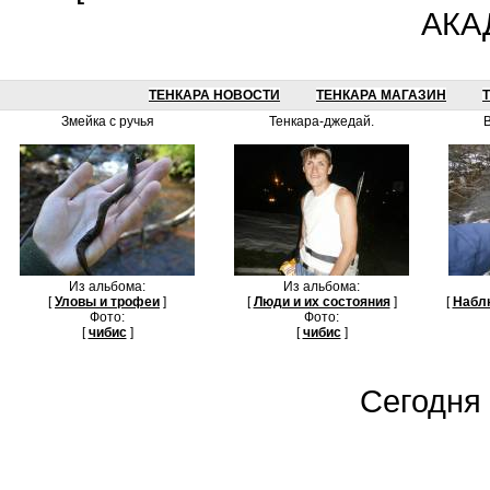
АКА
ТЕНКАРА НОВОСТИ
ТЕНКАРА МАГАЗИН
Змейка с ручья
Тенкара-джедай.
В
Из альбома:
Из альбома:
[
Уловы и трофеи
]
[
Люди и их состояния
]
[
Набл
Фото:
Фото:
[
чибис
]
[
чибис
]
Сегодня 