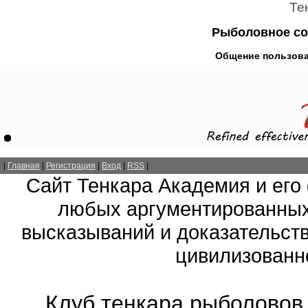
Те
Рыболовное со
Общение пользова
|
Главная
|
Регистрация
|
Вход
|
RSS
|
Сайт Тенкара Академия и его
любых аргументированных
высказываний и доказательств
цивилизованно
Клуб тенкара рыболовов