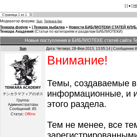
[ ] ● [
Н
1
Страница
1
из
1
Модератор форума:
,
Sun
Tenkara-fan
Тенкара форум
»
| Тенкара рыбалка
»
Новости БИБЛИОТЕКИ СТАТЕЙ КЛУБ
Тенкара Академия
(Статьи по категориям и разделам БИБЛИОТЕКИ)
Новые поступления в БИБЛИОТЕКЕ статей сайта Т
Sun
Дата: Четверг, 28-Фев-2013, 13:05:14 | Сообщение 
Внимание!
Темы, создаваемые в
информационные, и и
テンカラマフィアのボス
Группа:
этого раздела.
Администраторы
Сообщений:
85
Статус:
Offline
Тем не менее, все т
зарегистрированными