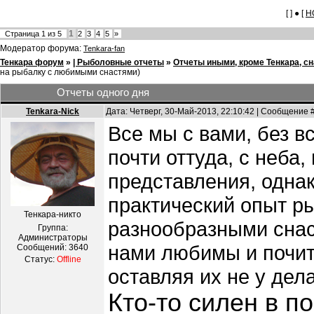
[ ] ● [
Н
1
Страница
1
из
5
2
3
4
5
»
Модератор форума:
Tenkara-fan
Тенкара форум
»
| Рыболовные отчеты
»
Отчеты иными, кроме Тенкара, с
на рыбалку с любимыми снастями)
Отчеты одного дня
Tenkara-Nick
Дата: Четверг, 30-Май-2013, 22:10:42 | Сообщение 
Все мы с вами, без в
почти оттуда, с неба,
представления, одна
практический опыт р
Тенкара-никто
разнообразными снаст
Группа:
Администраторы
нами любимы и почит
Сообщений:
3640
Статус:
Offline
оставляя их не у дел
Кто-то силен в по