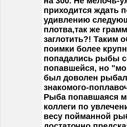
на 300. Не мелочь-
приходится ждать п
удивлению следующ
плотва,так же грамм
заглотить?! Таким 
поимки более круп
попадались рыбы с
попавшейся, но "мон
был доволен рыбалк
знакомого-поплавоч
Рыба попавшаяся мн
коллеги по увлечен
весу пойманной ры
достаточно предска