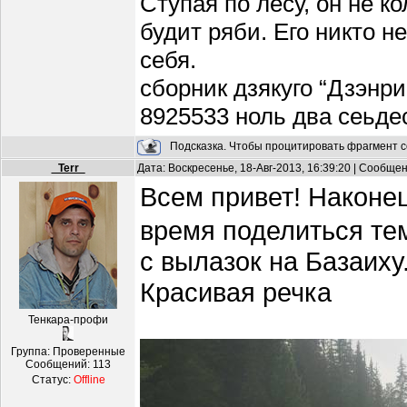
Ступая по лесу, он не к
будит ряби. Его никто н
себя.
сборник дзякуго “Дзэнри
8925533 ноль два сеьде
Подсказка. Чтобы процитировать фрагмент с
_Terr_
Дата: Воскресенье, 18-Авг-2013, 16:39:20 | Сообще
Всем привет! Наконе
время поделиться те
с вылазок на Базаиху
Красивая речка
Тенкара-профи
Группа: Проверенные
Сообщений:
113
Статус:
Offline