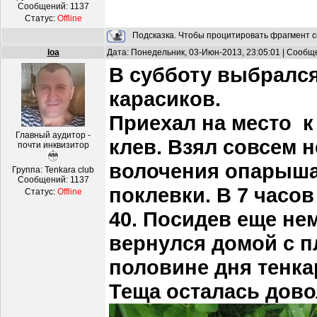
Сообщений:
1137
Статус:
Offline
Подсказка. Чтобы процитировать фрагмент с
loa
Дата: Понедельник, 03-Июн-2013, 23:05:01 | Сооб
В субботу выбралс
карасиков.
Приехал на место к 
Главный аудитор -
клев. Взял совсем 
почти инквизитор
волочения опарыша 
Группа: Tenkara club
Сообщений:
1137
поклевки. В 7 часо
Статус:
Offline
40. Посидев еще нем
вернулся домой с п
половине дня тенка
Теща осталась дов