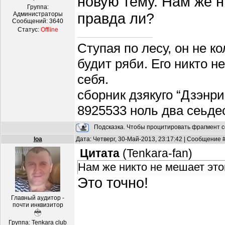
новую тему. Нам же н
Группа:
правда ли?
Администраторы
Сообщений:
3640
Статус:
Offline
Ступая по лесу, он не к
будит ряби. Его никто н
себя.
сборник дзякуго “Дзэнри
8925533 ноль два сеьде
Подсказка. Чтобы процитировать фрагмент с
loa
Дата: Четверг, 30-Май-2013, 23:17:42 | Сообщение 
Цитата
(
Tenkara-fan
)
Нам же никто не мешает это
Это точно!
Главный аудитор -
почти инквизитор
Группа: Tenkara club