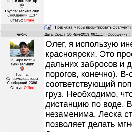
почти инквизитор
Группа: Tenkara club
Сообщений:
1137
Статус:
Offline
Подсказка. Чтобы процитировать фрагмент с
чибис
Дата: Среда, 10-Июл-2013, 08:11:14 | Сообщение #
Олег, я использую ин
красноярски. Это про
Тенкара поэт и
дальних забросов и д
выживальщик
порогов, конечно). В
Группа:
Супермодераторы
соответствующий поп
Сообщений:
2396
Статус:
Offline
груз. Необходимо, ч
дистанцию по воде. В
незаменима. Леска с
позволяет делать мгн