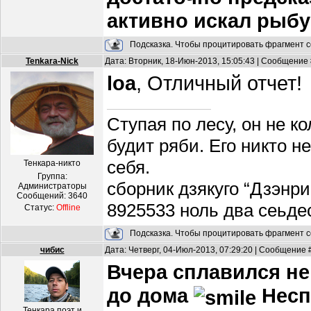
активно искал рыбу
Подсказка. Чтобы процитировать фрагмент с
Tenkara-Nick
Дата: Вторник, 18-Июн-2013, 15:05:43 | Сообщение
loa
, Отличный отчет!
Ступая по лесу, он не к
будит ряби. Его никто н
себя.
Тенкара-никто
Группа:
сборник дзякуго “Дзэнри
Администраторы
Сообщений:
3640
8925533 ноль два сеьде
Статус:
Offline
Подсказка. Чтобы процитировать фрагмент с
чибис
Дата: Четверг, 04-Июл-2013, 07:29:20 | Сообщение 
Вчера сплавился не
до дома
Несп
Тенкара поэт и