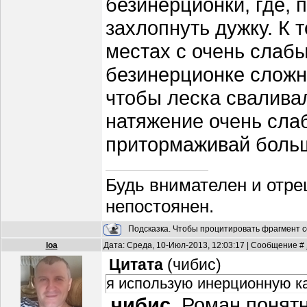
безинерционки, где, 
захлопнуть дужку. К 
местах с очень слабы
безинерционке сложн
чтобы леска сваливал
натяжение очень слаб
притормаживай больш
Будь внимателен и отре
непостоянен.
Подсказка. Чтобы процитировать фрагмент с
loa
Дата: Среда, 10-Июл-2013, 12:03:17 | Сообщение #
Цитата
(
чибис
)
я использую инерционную катуш
чибис
, Роман понятн