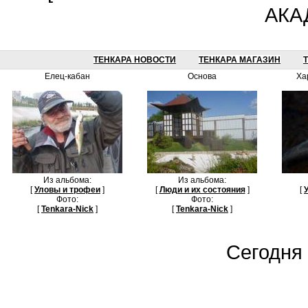
АКА
ТЕНКАРА НОВОСТИ
ТЕНКАРА МАГАЗИН
Елец-кабан
Основа
Ха
Из альбома:
Из альбома:
[
Уловы и трофеи
]
[
Люди и их состояния
]
[
Фото:
Фото:
[
Tenkara-Nick
]
[
Tenkara-Nick
]
Сегодня 