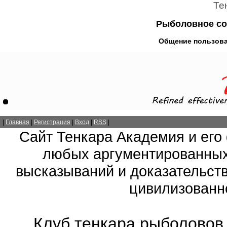
Те
Рыболовное со
Общение пользова
|
Главная
|
Регистрация
|
Вход
|
RSS
|
Сайт Тенкара Академия и его
любых аргументированных
высказываний и доказательств
цивилизованно
Клуб тенкара рыболовов