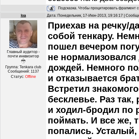
Подсказка. Чтобы процитировать фрагмент с
loa
Дата: Понедельник, 17-Июн-2013, 19:16:17 | Сооб
Приехав на речку/д
собой тенкару. Нем
пошел вечером погу
Главный аудитор -
не нормализовался 
почти инквизитор
дождей. Немного по
Группа: Tenkara club
Сообщений:
1137
и отказывается бра
Статус:
Offline
Встретил знакомого
бесклевье. Раз так
и ходил-бродил по 
поймать. И все же,
попались. Усталый,