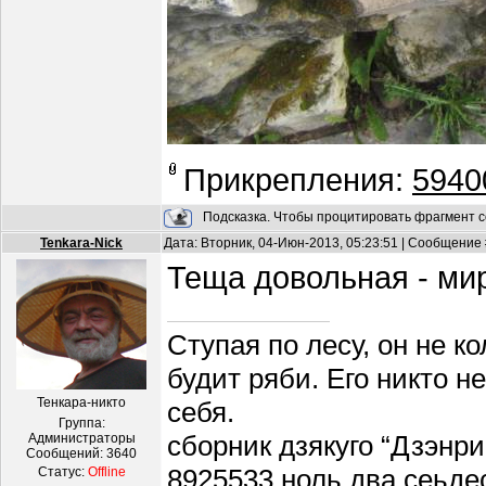
Прикрепления:
5940
Подсказка. Чтобы процитировать фрагмент с
Tenkara-Nick
Дата: Вторник, 04-Июн-2013, 05:23:51 | Сообщение
Теща довольная - ми
Ступая по лесу, он не к
будит ряби. Его никто н
Тенкара-никто
себя.
Группа:
сборник дзякуго “Дзэнри
Администраторы
Сообщений:
3640
8925533 ноль два сеьде
Статус:
Offline