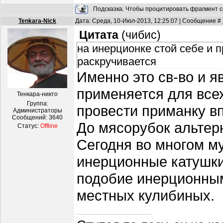
Подсказка. Чтобы процитировать фрагмент с
Tenkara-Nick
Дата: Среда, 10-Июл-2013, 12:25:07 | Сообщение #
Цитата
(
чибис
)
на инерционке стой себе и
раскручивается
Именно это св-во и я
применяется для всех
Тенкара-никто
Группа:
провести приманку вп
Администраторы
Сообщений:
3640
До мясорубок альтер
Статус:
Offline
Сегодня во многом м
инерционные катушки,
подобие инерционны
местных кулибиных.