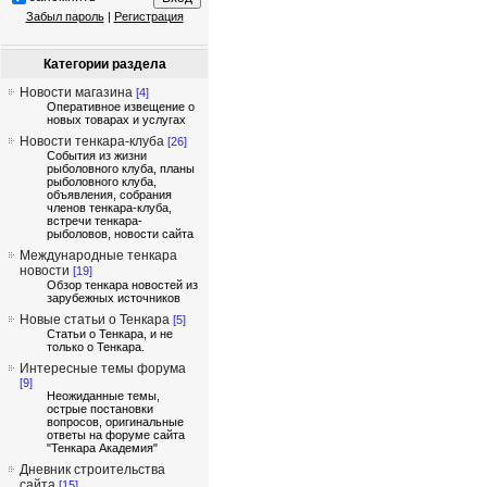
Забыл пароль
|
Регистрация
Категории раздела
Новости магазина
[4]
Оперативное извещение о
новых товарах и услугах
Новости тенкара-клуба
[26]
События из жизни
рыболовного клуба, планы
рыболовного клуба,
объявления, собрания
членов тенкара-клуба,
встречи тенкара-
рыболовов, новости сайта
Международные тенкара
новости
[19]
Обзор тенкара новостей из
зарубежных источников
Новые статьи о Тенкара
[5]
Статьи о Тенкара, и не
только о Тенкара.
Интересные темы форума
[9]
Неожиданные темы,
острые постановки
вопросов, оригинальные
ответы на форуме сайта
"Тенкара Академия"
Дневник строительства
сайта
[15]