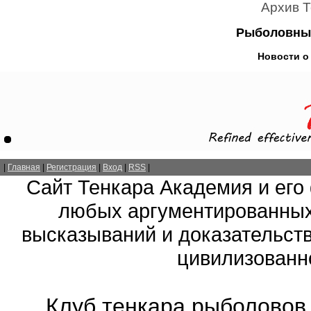
Архив 
Рыболовный
Новости о 
|
Главная
|
Регистрация
|
Вход
|
RSS
|
Сайт Тенкара Академия и его
любых аргументированных
высказываний и доказательств
цивилизованно
Клуб тенкара рыболовов