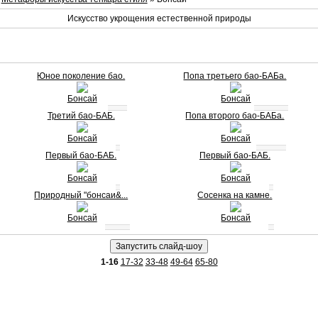
Искусство укрощения естественной природы
Юное поколение бао.
Попа третьего бао-БАБа.
Бонсай
Бонсай
Третий бао-БАБ.
Попа второго бао-БАБа.
Бонсай
Бонсай
Первый бао-БАБ.
Первый бао-БАБ.
Бонсай
Бонсай
Природный "бонсаи&...
Сосенка на камне.
Бонсай
Бонсай
1-16
17-32
33-48
49-64
65-80