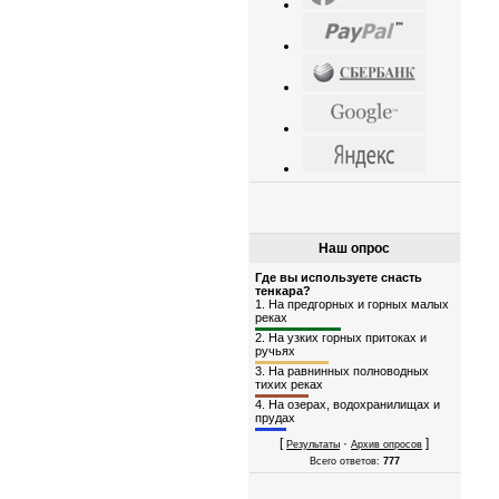
Наш опрос
Где вы используете снасть
тенкара?
1.
На предгорных и горных малых
реках
2.
На узких горных притоках и
ручьях
3.
На равнинных полноводных
тихих реках
4.
На озерах, водохранилищах и
прудах
[
·
]
Результаты
Архив опросов
Всего ответов:
777