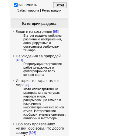
запомнить
Забыл пароль
|
Регистрация
Категории раздела
Люди и их состояния
[95]
В этом разделе собраны
различные изображения,
ассоциируемые с
состоянием рыболова-
тенкара.
Наблюдения за природой
[431]
Репродукции творческих
работ художников и
фотографии со всех
концов света.
История тенкара стиля в
мире
[8]
Фото иллюстративные
материалы в культурах
народов мира,
раскрывающие смысл и
назначение
мировоззренческих основ
стиля. Исторические
изобразительные символы,
аналогии и метафоры.
Обо всех проявлениях
жизни, обо всем, что дорого
сердцу
[306]