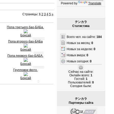
Powered by
Translate
Страницы
:
1
2
3
4
5
»
テンカラ
Статистика
Попа третьего бао-БАБа.
Бонсай
Всего чел. на сайте:
184
Попа второго бао-БАБа
Новых за месяц:
0
Новых за неделю:
0
Бонсай
Новых вчера:
0
Попа первого бао-БАБА.
Новых сегодня:
0
Бонсай
Групповое фото.
Сейчас на сайте:
Онлайн всего:
1
Бонсай
Гостей:
1
Пользователей:
0
Cегодня были:
テンカラ
Партнеры сайта