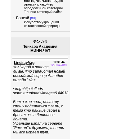
Все то, что часто трудно
отнести к какой-то
определенной категории.
Т.е. вне категорий сайта
Бонсай
[80]
Искусство укрощения
естественной природы
テンカラ
Тенкара Академия
МИНИ-ЧАТ