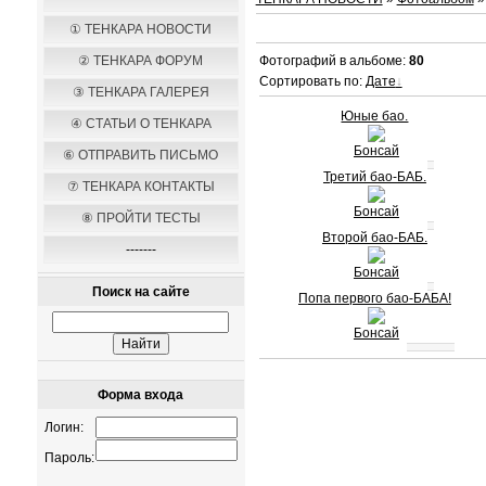
① ТЕНКАРА НОВОСТИ
② ТЕНКАРА ФОРУМ
Фотографий в альбоме
:
80
Сортировать по
:
Дате
③ ТЕНКАРА ГАЛЕРЕЯ
Юные бао.
④ СТАТЬИ О ТЕНКАРА
Бонсай
⑥ ОТПРАВИТЬ ПИСЬМО
Третий бао-БАБ.
⑦ ТЕНКАРА КОНТАКТЫ
Бонсай
⑧ ПРОЙТИ ТЕСТЫ
Второй бао-БАБ.
-------
Бонсай
Поиск на сайте
Попа первого бао-БАБА!
Бонсай
Форма входа
Логин:
Пароль: