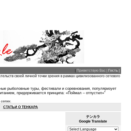
|
Приветствую Вас |
Гость |
ательств своей личной точки зрения в рамках цивилизованного сетевого
тные рыболовные туры, фестивали и соревнования, популяризует
питанием, придерживается принципа: «Поймал – отпустил»"
 сетях.
СТАТЬИ О ТЕНКАРА
テンカラ
Google Translate