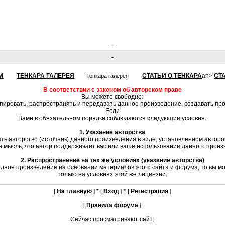
-
-
М
ТЕНКАРА ГАЛЕРЕЯ
СТАТЬИ О ТЕНКАРА
an>
СТ
Тенкара галерея
В соответствии с законом об авторском праве
Вы можете свободно:
опировать, распространять и передавать данное произведение, создавать п
Если
Вами в обязательном порядке соблюдаются следующие условия:
1. Указание авторства
ть авторство (источник) данного произведения в виде, установленном автор
на мысль, что автор поддерживает вас или ваше использование данного произв
2. Распространение на тех же условиях (указание авторства)
одное произведение на основании материалов этого сайта и форума, то вы м
только на условиях этой же лицензии.
[
На главную
] * [
Вход
] * [
Регистрация
]
[
Правила форума
]
Сейчас просматривают сайт: