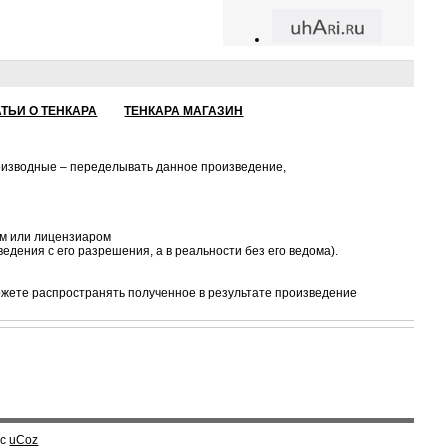
АТЬИ О ТЕНКАРА
ТЕНКАРА МАГАЗИН
роизводные – переделывать данное произведение,
ом или лицензиаром
едения с его разрешения, а в реальности без его ведома).
ожете распространять полученное в результате произведение
с
uCoz