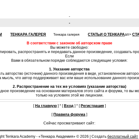
-
-
М
ТЕНКАРА ГАЛЕРЕЯ
СТАТЬИ О ТЕНКАРА
an>
СТ
Тенкара галерея
В соответствии с законом об авторском праве
Вы можете свободно:
опировать, распространять и передавать данное произведение, создавать п
Если
Вами в обязательном порядке соблюдаются следующие условия:
1. Указание авторства
ть авторство (источник) данного произведения в виде, установленном автор
на мысль, что автор поддерживает вас или ваше использование данного произв
2. Распространение на тех же условиях (указание авторства)
одное произведение на основании материалов этого сайта и форума, то вы м
только на условиях этой же лицензии.
[
На главную
] * [
Вход
] * [
Регистрация
]
[
Правила форума
]
Сейчас просматривают сайт:
ght Tenkara Academy - «Тенкара Академия» © 2026
|
Создать
бесплатный сайт