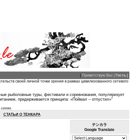
|
Приветствую Вас |
Гость |
ательств своей личной точки зрения в рамках цивилизованного сетевого
тные рыболовные туры, фестивали и соревнования, популяризует
питанием, придерживается принципа: «Поймал – отпустил»"
 сетях.
СТАТЬИ О ТЕНКАРА
テンカラ
Google Translate