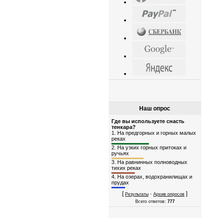
Наш опрос
Где вы используете снасть
тенкара?
1.
На предгорных и горных малых
реках
2.
На узких горных притоках и
ручьях
3.
На равнинных полноводных
тихих реках
4.
На озерах, водохранилищах и
прудах
[
·
]
Результаты
Архив опросов
Всего ответов:
777