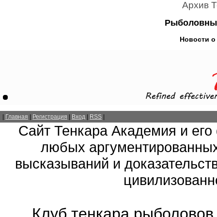
Архив 
Рыболовный
Новости о 
|
Главная
|
Регистрация
|
Вход
|
RSS
|
Сайт Тенкара Академия и его
любых аргументированных
высказываний и доказательств
цивилизованно
Клуб тенкара рыболовов