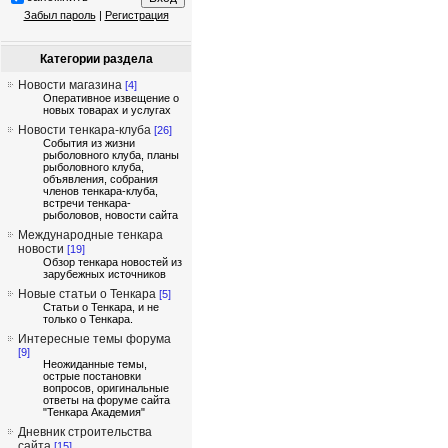
Забыл пароль
|
Регистрация
Категории раздела
Новости магазина
[4]
Оперативное извещение о
новых товарах и услугах
Новости тенкара-клуба
[26]
События из жизни
рыболовного клуба, планы
рыболовного клуба,
объявления, собрания
членов тенкара-клуба,
встречи тенкара-
рыболовов, новости сайта
Международные тенкара
новости
[19]
Обзор тенкара новостей из
зарубежных источников
Новые статьи о Тенкара
[5]
Статьи о Тенкара, и не
только о Тенкара.
Интересные темы форума
[9]
Неожиданные темы,
острые постановки
вопросов, оригинальные
ответы на форуме сайта
"Тенкара Академия"
Дневник строительства
сайта
[15]